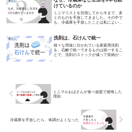
暮らし
時間と心に余白を生み出します。
けているのか
ミニマリストを目指してから今まで、多
くのものを手放してきました。その中で
も、冷蔵庫を手放したことは私によい変
化をもたらしました。新しい発見、アイ
デア、身軽さ。冷蔵庫を持たない暮らし
の魅力をお伝えします。
洗剤は、石けんで統一
暮らし
様々な用途に分かれている家庭用洗剤
を、石鹸で統一できるものは統一するこ
とで、洗剤のストックが減って収納がす
っきり。石鹸は価格もお手頃なので、一
石二鳥。家庭用洗剤の統一は、お部屋を
すっきり片付けたい方におすすめです。
ミニマルおばさんが食べ放題で後悔した
理由
冷蔵庫を手放したら、体調がよくなった